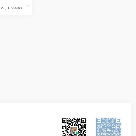
探索由原生 CSS、Bootstrap、Tailwind、React、Vue、Next.js、Nuxt、Svelte、Gatsby、Laravel、Astro 等构建的免费 HTML 网站模板。