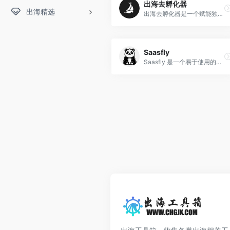
出海去孵化器
出海精选
出海去孵化器是一个赋能独立创客、一人公司和小微团队的新型社区孵化器，助您实现全球淘金的目标。与超过 4000 位独立开发者们一起出海淘金，加入我们参与孵化出海项目 | 旁听出海经验 | 寻找出海伙伴
Saasfly
Saasfly 是一个易于使用的企业级 Next.js 样板，提供了快速、轻松构建 SaaS 应用的完整开源解决方案。