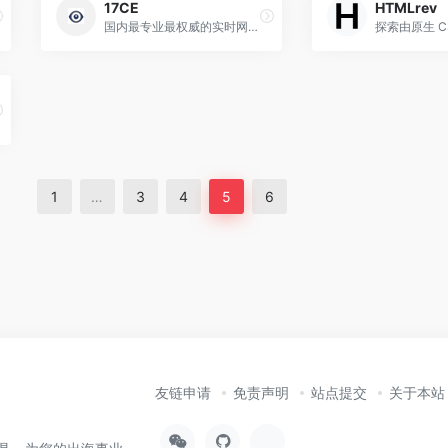
17CE
HTMLrev
国内最专业最权威的实时网站测速、服务器监控、网络监控、IDC质量评测、PING,DNS,HTTP,CDN测试网站速度监控，遍及国内各省和国外的监测点，包括电信、网通、联通、移动、长城宽带、教育网等线路，测试网站在全国各地和海外的打开速度，全面的报表功能、对比功能、地图展示、柱型图展示等专业测速网站
1
…
3
4
5
6
友链申请
免责声明
站点提交
关于本站