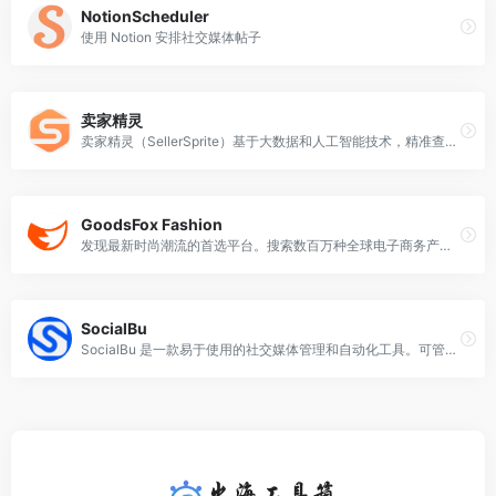
NotionScheduler
使用 Notion 安排社交媒体帖子
卖家精灵
卖家精灵（SellerSprite）基于大数据和人工智能技术，精准查询每个产品的销量、关键词、自然搜索数据，为亚马逊跨境卖家提供一站式选品、市场分析、关键词优化、产品监控等软件工具，帮助亚马逊卖家验证选品思路，洞察竞品/变体的流量来源，优化listing和调整售卖策略，发现蓝海市场，打造潜力爆款
GoodsFox Fashion
发现最新时尚潮流的首选平台。搜索数百万种全球电子商务产品，寻找灵感，简化您的设计流程，并保持领先地位。非常适合设计师、买家、卖家和品牌。
SocialBu
SocialBu 是一款易于使用的社交媒体管理和自动化工具。可管理并自动化您在 Facebook、Twitter、Instagram 和 LinkedIn 等平台上的社交媒体。