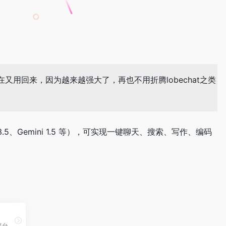
用回来，因为越来越强大了，再也不用折腾lobechat之类
ude 3.5、Gemini 1.5 等），可实现一键聊天、搜索、写作、编码
提供虚拟号码接收短信服务：用户可通过该平台获取虚拟号码接收短信验证码（OTP），用于注册各类服务和应用，