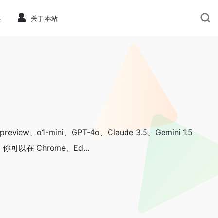
选
关于本站
iew、o1-mini、GPT-4o、Claude 3.5、Gemini 1.5
在 Chrome、Ed...