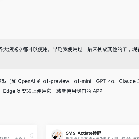
大浏览器都可以使用。早期我使用过，后来换成其他的了，现在又
如 OpenAI 的 o1-preview、o1-mini、GPT-4o、Cla
、Edge 浏览器上使用它，或者使用我们的 APP。
SMS-Actiate接码
沉浸式翻译是一款免费的网页翻译插件，为您提供在线双语对照网页翻译，多种格式的文档翻译、论文文献翻译、PDF翻译、EPUB电子书翻译、视频双语字幕翻译(支持Youtube,Netflix等主流视频站点)、TXT文本翻译等文件翻译服务。Chrome、Edge、火狐(Firefox)、Safari等主流浏览器适配，手机端和电脑端均可安装使用。支持中文、英语、日语、韩语、法语、德语、俄语、西班牙语、葡萄牙语、越南语、印尼语、意大利语、荷兰语、泰语等数十种语言的互译。支持多种翻译接口选择：DeepL 翻译、 Google 翻译、OpenAI (ChatGPT) 、Gemini、人工智能翻译、有道翻译、彩云小译、百度翻译、火山翻译、小牛翻译等。做最懂您的网页翻译扩展工具，为您提供最丝滑的网站翻译体验。