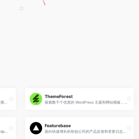
ThemeForest
使用 HeyForm 的免费表单生成器创建调查、测验和投票。现在注册，即可轻松快速地免费制作漂亮、互动的在线表单。
探索数千个优质的 WordPress 主题和网站模板，包括多用途且响应式的 Bootstrap 模板、电子邮件模板和 HTML 模板。
Featurebase
将你的商业想法转化为值得付费的产品。Buildpad 会引导你完成每一步，从想法验证到扩大你的业务规模，在每个环节都提供指导。
面向快速增长的初创公司的产品反馈和变更日志平台。简化反馈收集，识别有影响力的产品机会并通过构建正确的功能来更快地扩展。