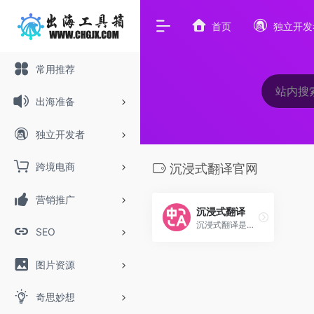
首页
独立开发
常用推荐
出海准备
独立开发者
跨境电商
沉浸式翻译官网
营销推广
沉浸式翻译
沉浸式翻译是一款免费的网页翻译插件，为您提供在线双语对照网页翻译，多种格式的文档翻译、论文文献翻译、PDF翻译、EPUB电子书翻译、视频双语字幕翻译(支持Youtube,Netflix等主流视频站点)、TXT文本翻译等文件翻译服务。Chrome、Edge、火狐(Firefox)、Safari等主流浏览器适配，手机端和电脑端均可安装使用。支持中文、英语、日语、韩语、法语、德语、俄语、西班牙语、葡萄牙语、越南语、印尼语、意大利语、荷兰语、泰语等数十种语言的互译。支持多种翻译接口选择：DeepL 翻译、 Google 翻译、OpenAI (ChatGPT) 、Gemini、人工智能翻译、有道翻译、彩云小译、百度翻译、火山翻译、小牛翻译等。做最懂您的网页翻译扩展工具，为您提供最丝滑的网站翻译体验。
SEO
图片资源
奇思妙想