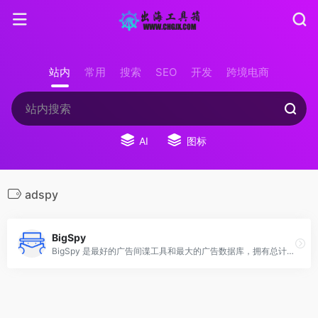
站内
常用
搜索
SEO
开发
跨境电商
AI
图标
adspy
BigSpy
BigSpy 是最好的广告间谍工具和最大的广告数据库，拥有总计约 10 亿的数据量和 100 万次更新，涵盖 Facebook、Google、Youtube、Tiktok 等。