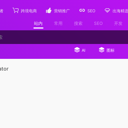
者
跨境电商
营销推广
SEO
出海精
站内
常用
搜索
SEO
开发
AI
图标
ator