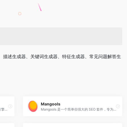
生成器、描述生成器、关键词生成器、特征生成器、常见问题解答生
Mangools
一个功能强大的在线工具集，主要用于搜索引擎优化（SEO）和内容营销。
Mangools 是一个简单但强大的 SEO 套件，专为高效的 SEO 工作流程而设计。深受初学者喜爱，被专业人士信赖。免费提升你的 SEO！