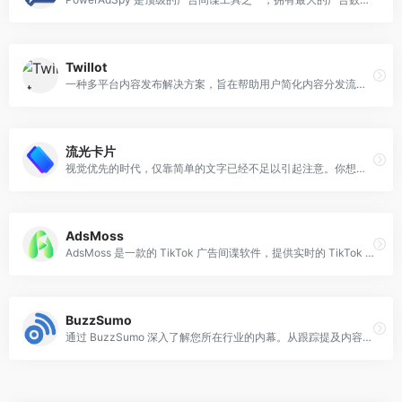
Twillot
一种多平台内容发布解决方案，旨在帮助用户简化内容分发流程，提高发布效率和扩大影响力。
流光卡片
视觉优先的时代，仅靠简单的文字已经不足以引起注意。你想让信息更有冲击力、更具吸引力？流光卡片，让每一条信息都成为视觉焦点。
AdsMoss
AdsMoss 是一款的 TikTok 广告间谍软件，提供实时的 TikTok 广告数据，包括一个免费的 TikTok 广告间谍工具和用于 TikTok 广告的 TikTok 广告库
BuzzSumo
通过 BuzzSumo 深入了解您所在行业的内幕。从跟踪提及内容到寻找创意内容想法，我们都能为您提供支持。让我们使您的品牌成为热门话题。